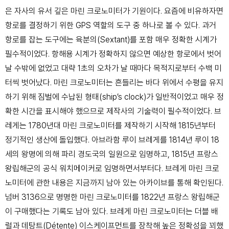
은 자사의 유서 깊은 마린 크로노미터가 기원이다. 요즘에 비유하자면
항로를 결정하기 위한 GPS 역할의 도구 중 하나로 볼 수 있다. 과거
항로를 잡는 도구에는 육분의(Sextant)를 포함 매우 정확한 시계가
필수적이었다. 항해용 시계가 정확하지 않으면 예상한 항로에서 벗어
날 수밖에 없었고 대략 1초의 오차가 날 때마다 목적지로부터 수백 미
터씩 벗어났다. 마린 크로노미터는 흔들리는 바다 위에서 수평을 유지
하기 위해 짐벌에 수납된 형태(ship’s clock)가 일반적이었고 매우 정
확한 시간을 표시해야 했으므로 제작사의 기술력이 필수적이었다. 브
레게는 1780년대 마린 크로노미터를 제작하기 시작해 1815년부터
정기적인 생산에 돌입했다. 아브라함 루이 브레게를 1814년 루이 18
세의 왕명에 의해 파리 경도국의 일원으로 임명하고, 1815년 프랑스
왕립해군의 공식 워치메이커로 임명하면서부터다. 브레게 마린 크로
노미터에 관한 내용은 지금까지 남아 있는 아카이브를 통해 확인된다.
넘버 3136으로 명명한 마린 크로노미터를 1822년 프랑스 왕립해군
이 구매했다는 기록도 남아 있다. 브레게 마린 크로노미터는 더블 배
럴과 데탕트(Détente) 이스케이프먼트를 장착해 높은 정확성을 꾀했