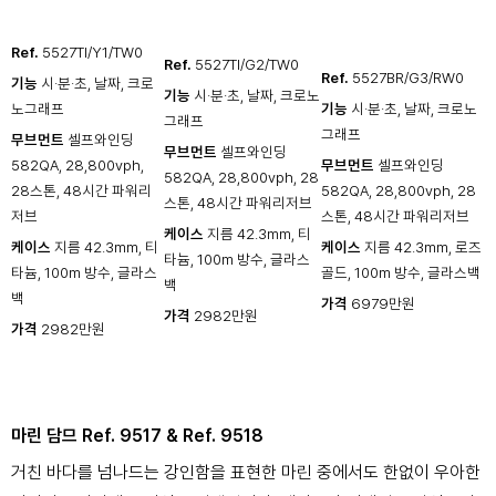
Ref.
5527TI/Y1/TW0
Ref.
5527TI/G2/TW0
Ref.
5527BR/G3/RW0
기능
시·분·초, 날짜, 크로
기능
시·분·초, 날짜, 크로노
노그래프
기능
시·분·초, 날짜, 크로노
그래프
그래프
무브먼트
셀프와인딩
무브먼트
셀프와인딩
582QA, 28,800vph,
무브먼트
셀프와인딩
582QA, 28,800vph, 28
28스톤, 48시간 파워리
582QA, 28,800vph, 28
스톤, 48시간 파워리저브
저브
스톤, 48시간 파워리저브
케이스
지름 42.3mm, 티
케이스
지름 42.3mm, 티
케이스
지름 42.3mm, 로즈
타늄, 100m 방수, 글라스
타늄, 100m 방수, 글라스
골드, 100m 방수, 글라스백
백
백
가격
6979만원
가격
2982만원
가격
2982만원
마린 담므 Ref. 9517 & Ref. 9518
거친 바다를 넘나드는 강인함을 표현한 마린 중에서도 한없이 우아한