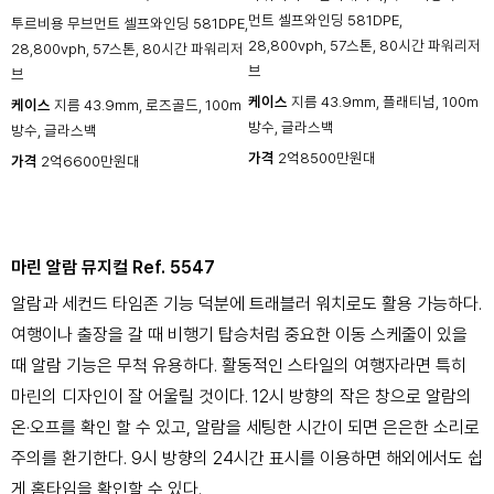
먼트 셀프와인딩 581DPE,
투르비용 무브먼트 셀프와인딩 581DPE,
28,800vph, 57스톤, 80시간 파워리저
28,800vph, 57스톤, 80시간 파워리저
브
브
케이스
지름 43.9mm, 플래티넘, 100m
케이스
지름 43.9mm, 로즈골드, 100m
방수, 글라스백
방수, 글라스백
가격
2억8500만원대
가격
2억6600만원대
마린 알람 뮤지컬 Ref. 5547
알람과 세컨드 타임존 기능 덕분에 트래블러 워치로도 활용 가능하다.
여행이나 출장을 갈 때 비행기 탑승처럼 중요한 이동 스케줄이 있을
때 알람 기능은 무척 유용하다. 활동적인 스타일의 여행자라면 특히
마린의 디자인이 잘 어울릴 것이다. 12시 방향의 작은 창으로 알람의
온·오프를 확인 할 수 있고, 알람을 세팅한 시간이 되면 은은한 소리로
주의를 환기한다. 9시 방향의 24시간 표시를 이용하면 해외에서도 쉽
게 홈타임을 확인할 수 있다.