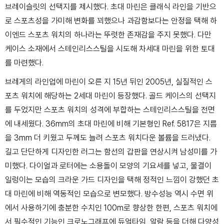
브레이슬릿의 선택지를 제시했다. 초대 마린은 클래식 라인을 기반으
로 스포츠성을 가미해
변화를 꾀했으나 과감함보다는 안정을 택해 하
이엔드 스포츠 워치의 하나라는 뚜렷한 존재감을 주지
못했다. 다만
케이스 소재에서 스테인리스스틸을 시도해 차세대 마린을 위한 토대
를 마련했다.
브레게의 라인업에 마린이 오른 지 15년 뒤인 2005년, 실질적인 스
포츠 워치에 해당하는 2세대 마린이 등장했다. 골드 케이스의 선택지
를 두었지만 스포츠 워치의 성격에 부합하는 스테인리스스틸을 전면
에 내세웠다. 36mm의 초대 마린에 비해 기본형인 Ref. 5817은 지름
을 3mm 더 키웠고 두께도 늘려 스포츠 워치다운 볼륨을 드러냈다.
길고 단단하게 디자인한 러그는 함선의 갑판을 연상시켜 남성미를 가
미했다. 다이얼과 로터에는 소용돌이 모양의 기요세를 넣고, 물결이
일렁이는 모습의 크라운 가드 디자인을 택해 정적인 느낌이 강했던 초
대 마린에 비해 역동적인 모습으로 변모했다. 방수성능 역시 수면 위
에서 사용하기에 충분한 수치인 100m로 향상한 한편, 스포츠 워치에
서 필수적인 기능인 크로노그래프에 듀얼타임, 알람 등을 더해 다양성