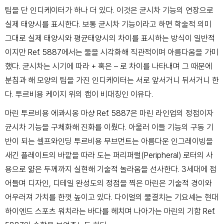
팁을 단 인디케이터가 하나 더 있다. 이것은 균시차 기능의 연장으로
실제 태양시를 표시한다. 보통 균시차 기능이라고 하면 학술적 의미
그대로 실제 태양시와 평균태양시의 차이를 표시하는 방식이 일반적
이지만 Ref. 5887에서는 둘을 시각화해 직관적이며 아름다움을 가미
했다. 균시차는 시기에 따라 + 혹은 – 로 차이를 나타내며 그 때문에
분침과 해 모양의 팁을 가진 인디케이터는 서로 앞서거니 뒤서거니 한
다. 투르비용 케이지 위의 캠이 비대칭인 이유다.
마린 투르비용 에콰시옹 마샹 Ref. 5887은 마린 라인업의 정점이자
균시차 기능을 구체화해 진화를 이뤘다. 아울러 이들 기능의 구동 기
반이 되는 셀프와인딩 투르비용 무브먼트는 아름다운 인그레이빙을
새긴 플레이트의 바깥을 따라 도는 퍼리퍼럴(Peripheral) 로터의 사
용으로 얇은 두께까지 실현해 기술적 놀라움을 선사한다. 3세대에 접
어들며 디자인, 디테일 완성도의 정점을 찍은 마린은 기술적 경이와
어우러져 가치를 한껏 높이고 있다. 다이얼의 물결치는 기요셰는 현대
하이엔드 스포츠 워치라는 바다를 헤치며 나아가는 마린의 기함 Ref.