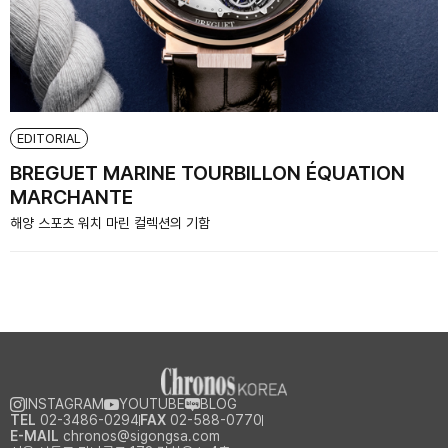
EDITORIAL
BREGUET MARINE TOURBILLON ÉQUATION
MARCHANTE
해양 스포츠 워치 마린 컬렉션의 기함
INSTAGRAM
YOUTUBE
BLOG
TEL
02-3486-0294
FAX
02-588-0770
E-MAIL
chronos@sigongsa.com