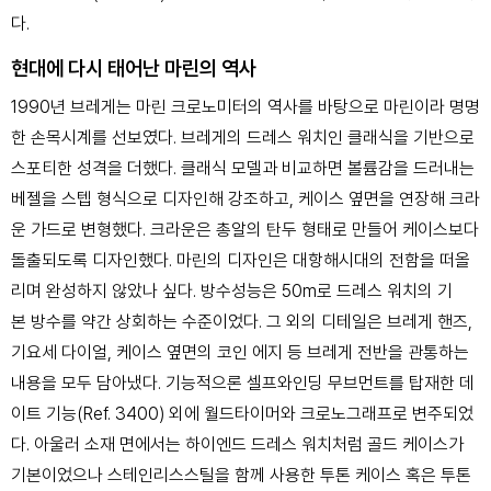
다.
현대에 다시 태어난 마린의 역사
1990년 브레게는 마린 크로노미터의 역사를 바탕으로 마린이라 명명
한 손목시계를 선보였다.
브레게의 드레스 워치인 클래식을 기반으로
스포티한 성격을 더했다. 클래식 모델과 비교하면
볼륨감을 드러내는
베젤을 스텝 형식으로 디자인해 강조하고, 케이스 옆면을 연장해 크라
운 가드로
변형했다. 크라운은 총알의 탄두 형태로 만들어 케이스보다
돌출되도록 디자인했다. 마린의 디자인은
대항해시대의 전함을 떠올
리며 완성하지 않았나 싶다. 방수성능은 50m로 드레스 워치의 기
본
방수를 약간 상회하는 수준이었다. 그 외의 디테일은 브레게 핸즈,
기요세 다이얼, 케이스 옆면의 코인
에지 등 브레게 전반을 관통하는
내용을 모두 담아냈다. 기능적으론 셀프와인딩 무브먼트를 탑재한
데
이트 기능(Ref. 3400) 외에 월드타이머와 크로노그래프로 변주되었
다. 아울러 소재 면에서는
하이엔드 드레스 워치처럼 골드 케이스가
기본이었으나 스테인리스스틸을 함께 사용한 투톤 케이스
혹은 투톤