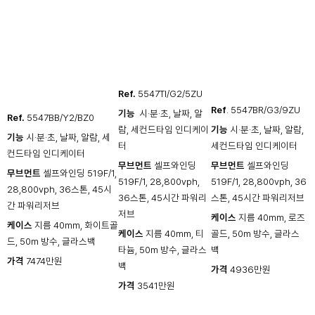
Ref.
5547TI/G2/5ZU
Ref
. 5547BR/G3/9ZU
기능
​ 시·분·초, 날짜, 알
Ref.
5547BB/Y2/BZ0
람, 세컨드타임 인디케이
기능
시·분·초, 날짜, 알람,
기능
시·분·초, 날짜, 알람, 세
터
세컨드타임 인디케이터
컨드타임 인디케이터
무브먼트
셀프와인딩
무브먼트
셀프와인딩
무브먼트
셀프와인딩 519F/1,
519F/1, 28,800vph,
519F/1, 28,800vph, 36
28,800vph, 36스톤, 45시
36스톤, 45시간 파워리
스톤, 45시간 파워리저브
간 파워리저브
저브
케이스
지름 40mm, 로즈
케이스
지름 40mm, 화이트골
케이스
지름 40mm, 티
골드, 50m 방수, 글라스
드, 50m 방수, 글라스백
타늄, 50m 방수, 글라스
백
가격
7474만원
백
가격
4936만원
가격
3541만원