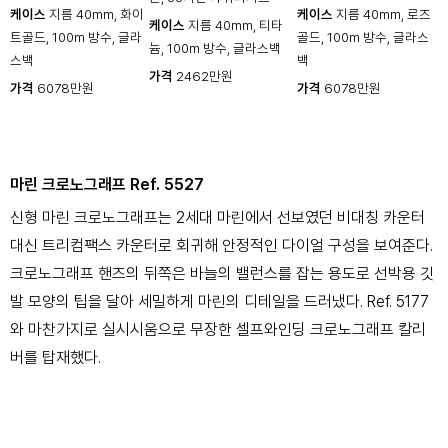
케이스
지름 40mm, 화이
케이스
지름 40mm, 로즈
케이스
지름 40mm, 티타
트골드, 100m 방수, 글라
골드, 100m 방수, 글라스
늄, 100m 방수, 글라스백
스백
백
가격
2462만원
가격
6078만원
가격
6078만원
마린 크로노그래프 Ref. 5527
신형 마린 크로노그래프는 2세대 마린에서 선보였던 비대칭 카운터
대신 트리컴팩스 카운터로 회귀해 안정적인 다이얼 구성을 보여준다.
크로노그래프 핸즈의 뒤쪽은 바늘의 밸런스를 잡는 용도로 선박용 깃
발 모양의 팁을 달아 세밀하게 마린의 디테일을 드러냈다. Ref. 5177
와 마찬가지로 실시시움으로 무장한 셀프와인딩 크로노그래프 칼리
버를 탑재했다.