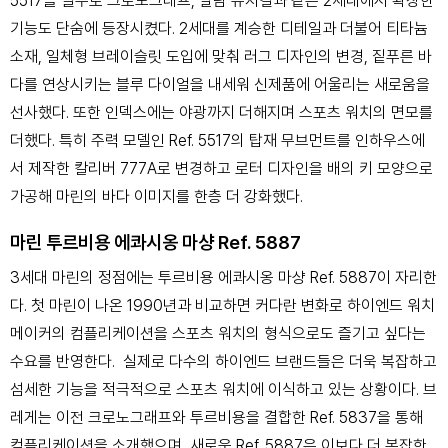
5517을 필두로 크로노그래프, 알람 뮤지컬과 같은 2세대에서 확장한
기능도 단숨에 등장시켰다. 2세대를 계승한 디테일과 더불어 티타늄
소재, 일체형 브레이슬릿 도입에 맞춰 러그 디자인의 변경, 짙푸른 바
다를 연상시키는 블루 다이얼을 내세워 신제품에 어울리는 새로움을
선사했다. 또한 인덱스에는 야광까지 더해지며 스포츠 워치의 면모를
더했다. 특히 주력 모델인 Ref. 5517의 탑재 무브먼트를 인하우스에
서 제작한 칼리버 777A로 변경하고 로터 디자인을 배의 키 모양으로
가공해 마린의 바다 이미지를 한층 더 강화했다.
마린 투르비용 에콰시옹 마샹 Ref. 5887
3세대 마린의 정점에는 투르비용 에콰시옹 마샹 Ref. 5887이 자리한
다. 첫 마린이 나온 1990년과 비교하면 커다란 변화로 하이엔드 워치
메이커의 컴플리케이션을 스포츠 워치의 형식으로도 즐기고 싶다는
수요를 반영한다. 실제로 다수의 하이엔드 브랜드들은 더욱 복잡하고
섬세한 기능을 적극적으로 스포츠 워치에 이식하고 있는 상황이다. 브
레게는 이전 크로노그래프와 투르비용을 결합한 Ref. 5837을 통해
컴플리케이션을 소개했으며, 새로운 Ref. 5887은 이보다 더 복잡한