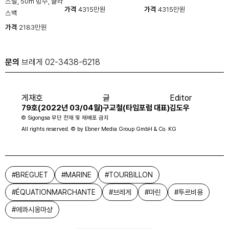
스틸, 50m 방수, 글라
가격
4315만원
가격
4315만원
스백
가격
2183만원
문의
브레게 02-3438-6218
게재호
글
Editor
79호(2022년 03/04월)
구교철(타임포럼 대표)
김도우
© Sigongsa 무단 전재 및 재배포 금지
All rights reserved. © by Ebner Media Group GmbH & Co. KG
#
BREGUET
#
MARINE
#
TOURBILLON
#
ÉQUATIONMARCHANTE
#
브레게
#
마린
#
투르비용
#
에콰시옹마샹