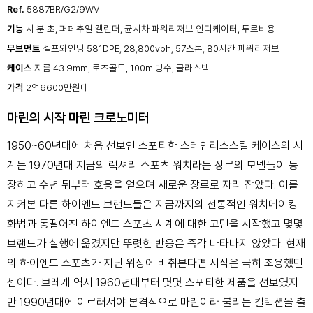
Ref.
5887BR/G2/9WV
기능
시·분·초, 퍼페추얼 캘린더, 균시차·파워리저브 인디케이터, 투르비용
무브먼트
셀프와인딩 581DPE, 28,800vph, 57스톤, 80시간 파워리저브
케이스
지름 43.9mm, 로즈골드, 100m 방수, 글라스백
가격
2억6600만원대
마린의 시작 마린 크로노미터
1950~60년대에 처음 선보인 스포티한 스테인리스스틸 케이스의 시
계는 1970년대 지금의 럭셔리 스포츠 워치라는 장르의 모델들이 등
장하고 수년 뒤부터 호응을 얻으며 새로운 장르로 자리 잡았다. 이를
지켜본 다른 하이엔드 브랜드들은 지금까지의 전통적인 워치메이킹
화법과 동떨어진 하이엔드 스포츠 시계에 대한 고민을 시작했고 몇몇
브랜드가 실행에 옮겼지만 뚜렷한 반응은 즉각 나타나지 않았다. 현재
의 하이엔드 스포츠가 지닌 위상에 비춰본다면 시작은 극히 조용했던
셈이다. 브레게 역시 1960년대부터 몇몇 스포티한 제품을 선보였지
만 1990년대에 이르러서야 본격적으로 마린이라 불리는 컬렉션을 출